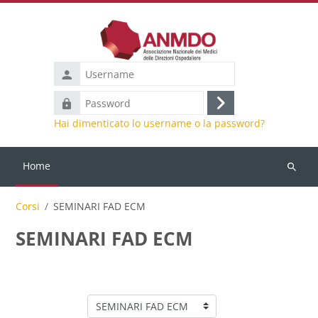
Vai al contenuto principale
Username
Password
Login
Hai dimenticato lo username o la password?
Home
Cerca
corsi
Corsi
SEMINARI FAD ECM
SEMINARI FAD ECM
Categorie di corso